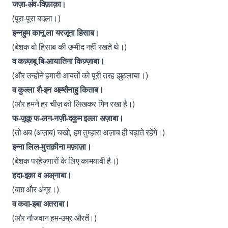
जज़ा-अंव-विफ़ाक़ा।
(पूरा-पूरा बदला।)
इन्नहुम कानू ला यरजूना हिसाब।
(बेशक वो हिसाब की उम्मीद नहीं रखते थे।)
व कज़्ज़बू बि-आयातिना किज़्ज़ाबा।
(और उन्होंने हमारी आयतों को पूरी तरह झुठलाया।)
व कुल्ला शै-इन अह्सैनाहु किताब।
(और हमने हर चीज़ को लिखकर गिन रखा है।)
फ-ज़ूक़ू फ-लन-नज़ी-दकुम इल्ला अज़ाबा।
(तो अब (अज़ाब) चखो, हम तुम्हारा अज़ाब ही बढ़ाते रहेंगे।)
इन्ना लिल-मुत्तक़ीना मफ़ाज़ा।
(बेशक परहेज़गारों के लिए कामयाबी है।)
हदा-इक़ा व अअ्नाबा।
(बाग़ और अंगूर।)
व कवा-इबा अतराबा।
(और नौजवान हम-उम्र औरतें।)