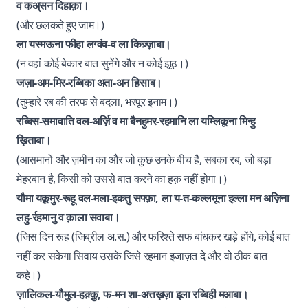
व कअ्सन दिहाक़ा।
(और छलकते हुए जाम।)
ला यस्मऊना फीहा लग्वंव-व ला किज़्ज़ाबा।
(न वहां कोई बेकार बात सुनेंगे और न कोई झूठ।)
जज़ा-अम-मिर-रब्बिका अता-अन हिसाब।
(तुम्हारे रब की तरफ से बदला, भरपूर इनाम।)
रब्बिस-समावाति वल-अर्ज़ि व मा बैनहुमर-रहमानि ला यम्लिकूना मिन्हु
ख़िताबा।
(आसमानों और ज़मीन का और जो कुछ उनके बीच है, सबका रब, जो बड़ा
मेहरबान है, किसी को उससे बात करने का हक़ नहीं होगा।)
यौमा यक़ूमुर-रूहू वल-मला-इकतु सफ्फ़ा, ला य-त-कल्लमूना इल्ला मन अज़िना
लहु-र्रहमानु व क़ाला सवाबा।
(जिस दिन रूह (जिब्रील अ.स.) और फरिश्ते सफ बांधकर खड़े होंगे, कोई बात
नहीं कर सकेगा सिवाय उसके जिसे रहमान इजाज़त दे और वो ठीक बात
कहे।)
ज़ालिकल-यौमुल-हक़्क़ु, फ-मन शा-अत्तख़ज़ा इला रब्बिही मआबा।