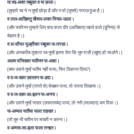
मा वद्द-अका रब्बुका व मा क़ला।
(तुम्हारे रब ने न तुम्हें छोड़ा है और न वो (तुमसे) नाराज़ हुआ है।)
व लल-आख़िरतु खैरुल-लका मिनल-ऊला।
(और यकीनन तुम्हारे लिए बाद वाला दौर (आखिरत) पहले वाले (दुनिया) से
बेहतर है।)
व ल-सौफा युअ्तीका रब्बुका फ-तरज़ा।
(और अनकरीब तुम्हारा रब तुम्हें इतना देगा कि तुम राज़ी (खुश) हो जाओगे।)
अलम यजिदका यतीमन फ-आवा।
(क्या उसने तुम्हें यतीम नहीं पाया, फिर ठिकाना दिया?)
व व-ज-दका ज़ाल्लन फ-हदा।
(और उसने तुम्हें (रास्ते से) बेखबर पाया, तो रास्ता दिखाया।)
व व-ज-दका आ-इलन फ-अगना।
(और उसने तुम्हें नादार (ज़रूरतमंद) पाया, तो गनी (मालदार) कर दिया।)
फ-अम्मल यतीमा फला तक़हर।
(तो तुम भी यतीम पर सख्ती न करना।)
व अम्मस-सा-इला फला तनहर।