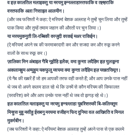
व इज़ कालतिल मलाइकतु या मरयमु इन्नल्लाहास्तफाकि व तह्हराकि
वस्तफाकि अला निसाइल आलमीन।
(और जब फरिश्तों ने कहा: ऐ मरियम! बेशक अल्लाह ने तुम्हें चुन लिया और तुम्हें
पाक किया और तुम्हें तमाम जहान की औरतों पर चुन लिया।)
या मरयमुकनुती लि-रब्बिकी वस्जुदी वरकई मअर राकिईन।
(ऐ मरियम! अपने रब की फरमाबरदारी कर और सजदा कर और रुकू करने
वालों के साथ रुकू कर।)
ज़ालिका मिन अंबाइल गैबि नूहीहि इलैक, वमा कुन्ता लदैहिम इज़ युलकूना
अकलामहुम अय्युहुम यकफुलु मरयमा वमा कुन्ता लदैहिम इज़ यखतसिमून।
(ये गैब की खबरें हैं जो हम आपकी तरफ वही करते हैं; और आप उनके पास नहीं
थे जब वो अपने कलम डाल रहे थे कि उनमें से कौन मरियम की किफालत
(परवरिश) करे और आप उनके पास नहीं थे जब वो झगड़ रहे थे।)
इज़ कालतिल मलाइकतु या मरयमु इन्नल्लाहा युबश्शिरुकी बि-कलिमतुम
मिन्हुस मुहू मसीहु ईसबनु मरयमा वजीहन फिद दुनिया वल आखिरति व मिनल
मुकर्रबीन।
(जब फरिश्तों ने कहा: ऐ मरियम! बेशक अल्लाह तुम्हें अपने पास से एक कलमे