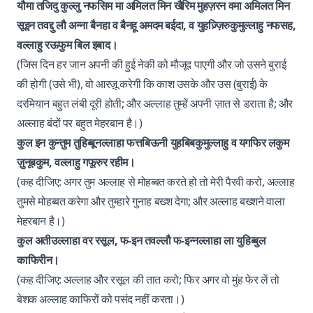
यौमा तजिदु कुल्लु नफसिम मा अमिलत मिन खैरिम मुहज़रन वमा अमिलत मिन
सूइन तवद्दु लौ अन्ना बैनहा व बैनहू अमदम बईदा, व युहज़्ज़िरुकुमुल्लाहु नफसह,
वल्लाहु रऊफुम बिल इबाद।
(जिस दिन हर जान अपनी की हुई नेकी को मौजूद पाएगी और जो उसने बुराई
की होगी (उसे भी), वो आरज़ू करेगी कि काश उसके और उस (बुराई) के
दरमियान बहुत लंबी दूरी होती; और अल्लाह तुम्हें अपनी ज़ात से डराता है; और
अल्लाह बंदों पर बहुत मेहरबान है।)
कुल इन कुन्तुम तुहिब्बूनल्लाहा फत्तबिऊनी युहबिबकुमुल्लाहु व यगफिर लकुम
ज़ुनूबकुम, वल्लाहु गफूरुर रहीम।
(कह दीजिए: अगर तुम अल्लाह से मोहब्बत करते हो तो मेरी पैरवी करो, अल्लाह
तुमसे मोहब्बत करेगा और तुम्हारे गुनाह बख्श देगा; और अल्लाह बख्शने वाला
मेहरबान है।)
कुल अतीउल्लाहा वर रसूल, फ-इन तवल्लौ फ-इन्नल्लाहा ला युहिब्बुल
काफिरीन।
(कह दीजिए: अल्लाह और रसूल की तात करो; फिर अगर वो मुंह फेर लें तो
बेशक अल्लाह काफिरों को पसंद नहीं करता।)