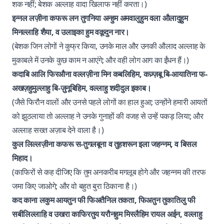
शक नहीं; बेशक अल्लाह वादा खिलाफ नहीं करता।)
इन्नल लज़ीना कफरू लन तुगनिया अन्हुम अमवालुहुम वला औलादुहुम
मिनल्लाहि शैया, व उलाइका हुम वकूदुन नार।
(बेशक जिन लोगों ने कुफ्र किया, उनके माल और उनकी औलाद अल्लाह के
मुकाबले में उनके कुछ काम न आएंगे; और वही लोग आग का ईंधन हैं।)
कदाबि आलि फिरऔना वल्लज़ीना मिन कबलिहिम, कज़्ज़बू बि-आयातिना फ-
अखज़हुमुल्लाहु बि-ज़ुनूबिहिम, वल्लाहु शदीदुल इकाब।
(जैसे फिरौन वालों और उनसे पहले लोगों का हाल हुआ; उन्होंने हमारी आयतों
को झुठलाया तो अल्लाह ने उनके गुनाहों की वजह से उन्हें पकड़ लिया; और
अल्लाह सख्त अज़ाब देने वाला है।)
कुल लिल्लज़ीना कफरू स-तुगलबूना व तुहशरून इला जहन्नम, व बिसल
मिहाद।
(काफिरों से कह दीजिए कि तुम अनकरीब मगलूब होगे और जहन्नम की तरफ
जमा किए जाओगे; और वो बहुत बुरा ठिकाना है।)
कद काना लकुम आयतुन फी फिअतैनिल तकता, फिअतुन तुकातिलु फी
सबीलिल्लाहि व उखरा काफिरतुय यरौनहुम मिस्लैहिम रायल अईन, वल्लाहु