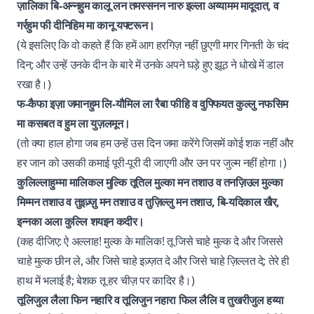
ज़ालिका बि-अन्नहुम कालू लन तमस्सनन नारु इल्ला अय्यामम मादूदात, व
गर्रहुम फी दीनिहिम मा कानू यफ्टरून।
(ये इसलिए कि वो कहते हैं कि हमें आग हरगिज़ नहीं छुएगी मगर गिनती के चंद
दिन; और उन्हें उनके दीन के बारे में उनके अपने घड़े हुए झूठ ने धोखे में डाल
रखा है।)
फ-कैफा इज़ा जमानहुम लि-यौमिल ला रैबा फीहि व वुफ्फियत कुल्लु नफसिम
मा कसबत व हुम ला युज़लमून।
(तो क्या हाल होगा जब हम उन्हें उस दिन जमा करेंगे जिसमें कोई शक नहीं और
हर जान को उसकी कमाई पूरी-पूरी दी जाएगी और उन पर जुल्म नहीं होगा।)
कुलिल्लाहुम्मा मालिकल मुल्कि तूतिल मुल्का मन तशाउ व तनज़िउल मुल्का
मिम्मन तशाउ व तुइज़्ज़ु मन तशाउ व तुज़िल्लु मन तशाउ, बि-यदिकाल खैर,
इन्नका अला कुल्लि शयइन कदीर।
(कह दीजिए: ऐ अल्लाह! मुल्क के मालिक! तू जिसे चाहे मुल्क दे और जिससे
चाहे मुल्क छीन ले, और जिसे चाहे इज़्ज़त दे और जिसे चाहे ज़िल्लत दे; तेरे ही
हाथ में भलाई है; बेशक तू हर चीज़ पर कादिर है।)
तूलिजुल लैला फिन नहारि व तूलिजुन नहारा फिल लैलि व तुखरीजुल हय्या