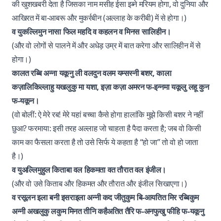
की खुशखबरी देता है जिसका नाम मसीह ईसा इब्ने मरियम होगा, वो दुनिया और
आखिरत में बा-आबरू और मुकर्रबीन (अल्लाह के करीबी) में से होगा।)
व युकल्लिमुन नासा फिल महदि व कहलन व मिनस सालिहीन।
(और वो लोगों से पालने में और अधेड़ उम्र में बात करेगा और सालिहीन में से
होगा।)
कालत रब्बि अन्ना यकूनु ली वलदुन वलम यम्सस्नी बशर, काला
कज़ालिकिल्लाहु यखलुकु मा यशा, इज़ा कज़ा अमरन फ-इन्नमा यकूलु लहू कुन
फ-यकून।
(वो बोलीं: ऐ मेरे रब! मेरे यहां बच्चा कैसे होगा हालांकि मुझे किसी बशर ने नहीं
छुआ? फरमाया: इसी तरह अल्लाह जो चाहता है पैदा करता है; जब वो किसी
काम का फैसला करता है तो उसे सिर्फ ये कहता है “हो जा” तो वो हो जाता
है।)
व युअल्लिमुहुल किताबा वल हिकमता वत तौरात वल इंजील।
(और वो उसे किताब और हिकमत और तौरात और इंजील सिखाएगा।)
व रसूलन इला बनी इसराइला अन्नी कद जीतुकुम बि-आयतित मिर रब्बिकुम
अन्नी अखलुकु लकुम मिनत तीनि कहैअतित तैरि फ-अनफुखु फीहि फ-यकूनु