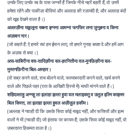
उनके लिए उनके रब के पास जन्नतें हैं जिनके नीचे नहरें बहती हैं, वो उनमें
हमेशा रहेंगे और पाकीज़ा बीवियां और अल्लाह की रज़ामंदी है; और अल्लाह बंदों
को खूब देखने वाला है।)
अल्लज़ीना यकूलूना रब्बना इन्नना आमन्ना फगफिर लना ज़ुनूबना व किना
अज़ाबन नार।
(जो कहते हैं: ऐ हमारे रब! हम ईमान लाए, तो हमारे गुनाह बख्श दे और हमें आग
के अज़ाब से बचा।)
अस-साबिरीना वस-सादिक़ीना वल-क़ानितीना वल-मुनफ़िक़ीना वल-
मुस्तगफ़िरीना बिल-अस्हार।
(वो सब्र करने वाले, सच बोलने वाले, फरमाबरदारी करने वाले, खर्च करने
वाले और पिछले पहर (रात के आखिरी हिस्से में) माफी मांगने वाले हैं।)
शहिदल्लाहु अन्नहू ला इलाहा इल्ला हुवा वल मलाइकतु व उलुल इल्मि काइमम
बिल किस्त, ला इलाहा इल्ला हुवल अज़ीज़ुल हकीम।
(अल्लाह ने गवाही दी कि उसके सिवा कोई माबूद नहीं, और फरिश्तों और इल्म
वालों ने भी (गवाही दी) जो इंसाफ पर कायम हैं; उसके सिवा कोई माबूद नहीं, वो
ज़बरदस्त हिकमत वाला है।)