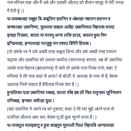
नाम मरियम रखा और मैं उसे और उसकी औलाद को शैतान मरदूद से तेरी पनाह
में देती हूं।)
फ-तकब्बलहा रब्बुहा बि-कबूलिन हसनिन व अंबतहा नबातन हसनन व
कफ्फलहा ज़करिय्या, कुल्लमा दखला अलैहा ज़करिय्यल मिहराबा वजदा
इन्दहा रिज़का, काला या मरयमु अन्ना लकि हाज़ा, कालत हुवा मिन
इन्दिल्लाह, इन्नल्लाहा यरज़ुकु मन तशाउ बिगैरि हिसाब।
(तो उसके रब ने उसे अच्छी तरह कबूल किया और उसे अच्छी तरह परवान
चढ़ाया और ज़करिया को उसका कफील (सरपरस्त) बनाया; जब भी ज़करिया
उसके पास मेहराब (इबादतगाह) में जाते तो उसके पास रिज़्क पाते; कहा: ऐ
मरियम! ये तेरे पास कहां से आया? वो बोलीं: ये अल्लाह के पास से है; बेशक
अल्लाह जिसे चाहता है बेहिसाब रिज़्क देता है।)
हुनालिका दआ ज़करिय्या रब्बाह, काला रब्बि हब ली मिल लदुनका ज़ुर्रिय्यतन
तय्यिबह, इन्नका समीउद दुआ।
(वहां ज़करिया ने अपने रब को पुकारा; कहा: ऐ मेरे रब! मुझे अपने पास से
पाकीज़ा औलाद अता कर; बेशक तू ही दुआ सुनने वाला है।)
फ-नादथुल मलाइकतु व हुवा काइमुय युसल्ली फिल मिहराबि अन्नल्लाहा