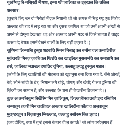
युअय्यिदु बि-नस्रिही मैं यशा, इन्ना फी ज़ालिका ल-इब्रतल लि-उलिल
अबसार।
(तुम्हारे लिए उन दो गिरोहों में एक निशानी थी जो आपस में भिड़ गए; एक गिरोह
अल्लाह की राह में लड़ रहा था और दूसरा काफिर था जो उन्हें अपनी आंखों से
अपने से दोगुना देख रहा था; और अल्लाह अपनी मदद से जिसे चाहता है ताईद
करता है; बेशक इसमें देखने वालों के लिए बड़ी इब्रत है।)
ज़ुय्यिना लिन्नासि हुब्बुश शहवाति मिनन निसाइ वल बनीना वल कनातिरील
मुकंतरति मिनज़ ज़हबि वल फिद्दति वल खाइलिल मुसव्वमति वल अनआमि वल
हर्स, ज़ालिका मताउल हयातिद दुनिया, वल्लाहु इन्दहू हुस्नुल मआब।
(लोगों के लिए ख्वाहिशों की मोहब्बत को खुशनुमा बना दिया गया है, जैसे औरतें,
बेटे, सोने-चांदी के ढेर, निशान लगे घोड़े, चौपाए और खेती; ये सब दुनिया की
ज़िंदगी का सामान है; और अल्लाह के पास ही बेहतरीन ठिकाना है।)
कुल अ-उनब्बिकुम बिखैरिम मिन ज़ालिकुम, लिल्लज़ीनत तकौ इन्द रब्बिहिम
जन्नातुन तजरी मिन तहतिहल अनहारु खालिदीना फीहा व अज़वाजुम
मुतह्हरतुन व रिज़वानुम मिनल्लाह, वल्लाहु बसीरुम बिल इबाद।
(कह दीजिए, क्या मैं तुम्हें इससे बेहतर चीज़ बताऊं? जो लोग परहेज़गार हैं