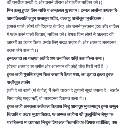
की तस्दीक करती है, और उसने तौरात और इंजील नाज़िल की।)
मिन क़ब्लु हुदल लिन-नासि व अन्ज़लल फुरक़ान। इन्नल लज़ीना कफरू बि-
आयातिल्लाहि लहुम अज़ाबुन शदीद, वल्लाहु अज़ीज़ुन ज़ुनतिक़ाम।
(इससे पहले, लोगों की हिदायत के लिए, और उसने फुरकान (हक़ और बातिल
में फर्क करने वाली किताब) नाज़िल की। बेशक जिन लोगों ने अल्लाह की
आयतों का इंकार किया, उनके लिए सख्त अज़ाब है, और अल्लाह ज़बरदस्त
बदला लेने वाला है।)
इन्नल्लाहा ला यखफा अलैहि शय-उन फिल अर्ज़ि वला फिस-समा।
(बेशक अल्लाह पर ज़मीन और आसमान की कोई चीज़ छिपी नहीं है।)
हुवल लज़ी युसव्विरुकुम फिल अरहामि कैफा यशा, ला इलाहा इल्ला हुवल
अज़ीज़ुल हकीम।
(वही है जो रहमों (मां के पेट) में जैसी चाहता है तुम्हारी सूरतें बनाता है। उसके
सिवा कोई माबूद नहीं, वो ज़बरदस्त हिकमत वाला है।)
हुवल लज़ी अनज़ला अलैक़ल किताबा मिन्हु आयातुम मुहकमातुन हुन्ना उम्मुल-
किताबि व उखरु मुतशाबिहात, फ-अम्मल लज़ीना फी कुलूबिहिम ज़ैगुन फ-
यत्तबिऊना मा तशाबहा मिन्हुब-तिगाअल फितनति वब-तिगाअ तावीलिह, वमा