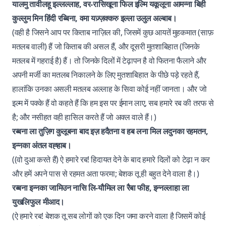
यालमु तावीलहू इल्लल्लाह, वर-रासिखूना फिल इल्मि यकूलूना आमन्ना बिही
कुल्लुम मिन हिंदी रब्बिना, वमा यज़्ज़क्करु इल्ला उलुल अल्बाब।
(वही है जिसने आप पर किताब नाज़िल की, जिसमें कुछ आयतें मुहकमात (साफ़
मतलब वाली) हैं जो किताब की असल हैं, और दूसरी मुतशाबिहात (जिनके
मतलब में गहराई है) हैं। तो जिनके दिलों में टेढ़ापन है वो फितना फैलाने और
अपनी मर्जी का मतलब निकालने के लिए मुतशाबिहात के पीछे पड़े रहते हैं,
हालांकि उनका असली मतलब अल्लाह के सिवा कोई नहीं जानता। और जो
इल्म में पक्के हैं वो कहते हैं कि हम इस पर ईमान लाए, सब हमारे रब की तरफ से
है; और नसीहत वही हासिल करते हैं जो अक्ल वाले हैं।)
रब्बना ला तुज़िग कुलूबना बाद इज़ हदैतना व हब लना मिल लदुनका रहमतन,
इन्नका अंतल वह्हाब।
((वो दुआ करते हैं) ऐ हमारे रब! हिदायत देने के बाद हमारे दिलों को टेढ़ा न कर
और हमें अपने पास से रहमत अता फरमा; बेशक तू ही बहुत देने वाला है।)
रब्बना इन्नका जामिउन नासि लि-यौमिल ला रैबा फीह, इन्नल्लाहा ला
युखलिफुल मीआद।
(ऐ हमारे रब! बेशक तू सब लोगों को एक दिन जमा करने वाला है जिसमें कोई