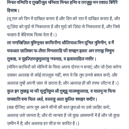
मिनल मय्यिति व तुखरीजुल मय्यिता मिनल हय्यि व तरज़ुकु मन तशाउ बिगैरि
हिसाब।
(तू रात को दिन में दाखिल करता है और दिन को रात में दाखिल करता है, और
तू ज़िंदा को मुर्दा से निकालता है और मुर्दा को ज़िंदा से निकालता है, और जिसे
चाहता है बेहिसाब रिज़्क देता है।)
ला यत्तखिज़िल मुमिनूनल काफिरीना औलियाअ मिन दूनिल मुमिनीन, व मैं
यफअल ज़ालिका फ-लैसा मिनल्लाहि फी शयइन इल्ला अन तत्तकू मिन्हुम
तुकाह, व युहज़्ज़िरुकुमुल्लाहु नफसह, व इलल्लाहिल मसीर।
(मोमिन काफिरों को मोमिनों के सिवा अपना दोस्त न बनाएं; और जो ऐसा करेगा
उसका अल्लाह से कोई ताल्लुक नहीं, मगर ये कि तुम उनसे बचाव करो; और
अल्लाह तुम्हें अपनी ज़ात से डराता है; और अल्लाह ही की तरफ लौटना है।)
कुल इन तुखफू मा फी सुदूरिकुम औ तुब्दूहू यालमहुल्लाह, व यालमु मा फिस
समावाति वमा फिल अर्ज़, वल्लाहु अला कुल्लि शयइन कदीर।
(कह दीजिए: अगर तुम अपने सीनों की बात छुपाओ या उसे ज़ाहिर करो,
अल्लाह उसे जानता है; और वो जानता है जो कुछ आसमानों में है और जो कुछ
ज़मीन में है; और अल्लाह हर चीज़ पर कादिर है।)