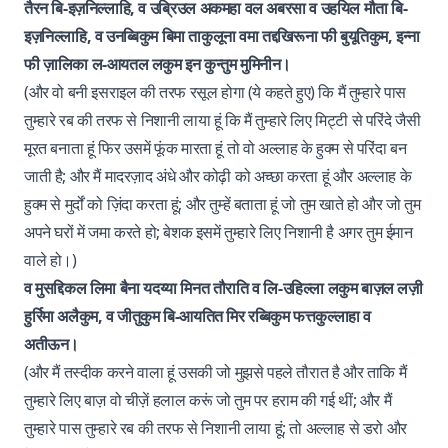
तैरन बि-इज़निल्लाहि, व उब्रिउल अकमहा वल अबरसा व उहयिल मौता बि-
इज़निल्लाहि, व उनब्बिकुम बिमा ताकुलूना वमा तद्दखिरूना फी बुयूतिकुम, इन्ना
फी ज़ालिका ल-आयतल लकुम इन कुन्तुम मुमिनीन।
(और वो बनी इसराइल की तरफ रसूल होगा (ये कहते हुए) कि मैं तुम्हारे पास
तुम्हारे रब की तरफ से निशानी लाया हूं कि मैं तुम्हारे लिए मिट्टी से परिंदे जैसी
मूरत बनाता हूं फिर उसमें फूंक मारता हूं तो वो अल्लाह के हुक्म से परिंदा बन
जाती है; और मैं मादरज़ाद अंधे और कोढ़ी को अच्छा करता हूं और अल्लाह के
हुक्म से मुर्दों को ज़िंदा करता हूं; और तुम्हें बताता हूं जो तुम खाते हो और जो तुम
अपने घरों में जमा करते हो; बेशक इसमें तुम्हारे लिए निशानी है अगर तुम ईमान
वाले हो।)
व मुसद्दिकल लिमा बैना यदय्या मिनत तौराति व लि-उहिल्ला लकुम बाज़ल लज़ी
हुर्रिमा अलैकुम, व जीतुकुम बि-आयतित मिर रब्बिकुम फत्तकुल्लाहा व
अतीऊन।
(और मैं तस्दीक करने वाला हूं उसकी जो मुझसे पहले तौरात है और ताकि मैं
तुम्हारे लिए बाज़ वो चीज़ें हलाल करूं जो तुम पर हराम की गई थीं; और मैं
तुम्हारे पास तुम्हारे रब की तरफ से निशानी लाया हूं; तो अल्लाह से डरो और