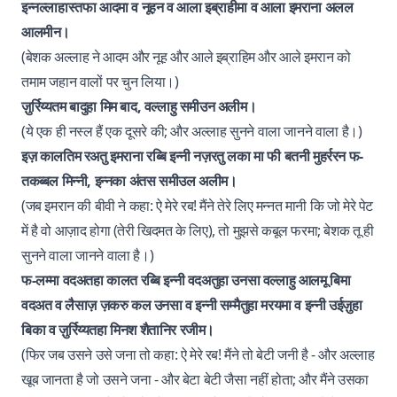
इन्नल्लाहास्तफा आदमा व नूहन व आला इब्राहीमा व आला इमराना अलल
आलमीन।
(बेशक अल्लाह ने आदम और नूह और आले इब्राहिम और आले इमरान को
तमाम जहान वालों पर चुन लिया।)
ज़ुर्रिय्यतम बादुहा मिम बाद, वल्लाहु समीउन अलीम।
(ये एक ही नस्ल हैं एक दूसरे की; और अल्लाह सुनने वाला जानने वाला है।)
इज़ कालतिम रअतु इमराना रब्बि इन्नी नज़रतु लका मा फी बतनी मुहर्ररन फ-
तकब्बल मिन्नी, इन्नका अंतस समीउल अलीम।
(जब इमरान की बीवी ने कहा: ऐ मेरे रब! मैंने तेरे लिए मन्नत मानी कि जो मेरे पेट
में है वो आज़ाद होगा (तेरी खिदमत के लिए), तो मुझसे कबूल फरमा; बेशक तू ही
सुनने वाला जानने वाला है।)
फ-लम्मा वदअतहा कालत रब्बि इन्नी वदअतुहा उनसा वल्लाहु आलमू बिमा
वदअत व लैसाज़ ज़करु कल उनसा व इन्नी सम्मैतुहा मरयमा व इन्नी उईज़ुहा
बिका व ज़ुर्रिय्यतहा मिनश शैतानिर रजीम।
(फिर जब उसने उसे जना तो कहा: ऐ मेरे रब! मैंने तो बेटी जनी है - और अल्लाह
खूब जानता है जो उसने जना - और बेटा बेटी जैसा नहीं होता; और मैंने उसका