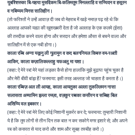
युबश्शिरुका बि-यहया मुसद्दिकम बि-कलिमतुम मिनल्लाहि व सय्यिदन व हसूरन
व नबिय्यम मिनस सालिहीन।
(तो फरिश्तों ने उन्हें आवाज़ दी जब वो मेहराब में खड़े नमाज़ पढ़ रहे थे कि
अल्लाह आपको यह्या की खुशखबरी देता है जो अल्लाह के एक कलमे (ईसा)
की तस्दीक करने वाला होगा और सरदार और हमेशा औरत से बचने वाला और
सालिहीन में से एक नबी होगा।)
काला रब्बि अन्ना यकूनु ली गुलामुन व कद बलगनियल किबरु वम-रअती
आकिर, काला कज़ालिकल्लाहु यफअलु मा यशा।
(कहा: ऐ मेरे रब! मेरे यहां लड़का कैसे होगा हालांकि मुझे बुढ़ापा पहुंच चुका है
और मेरी बीवी बांझ है? फरमाया: इसी तरह अल्लाह जो चाहता है करता है।)
काला रब्बिज़ अल ली आयह, काला आयतुका अल्ला तुकल्लिमन नासा
सलासता अय्यामिन इल्ला रमज़ा, वज़कुर रब्बका कसीरन व सब्बिह बिल
अशिय्यि वल इबकार।
(कहा: ऐ मेरे रब! मेरे लिए कोई निशानी मुकर्रर कर दे; फरमाया: तुम्हारी निशानी
ये है कि तुम लोगों से तीन दिन तक बात न कर सकोगे मगर इशारे से; और अपने
रब को कसरत से याद करो और शाम और सुबह तस्बीह करो।)