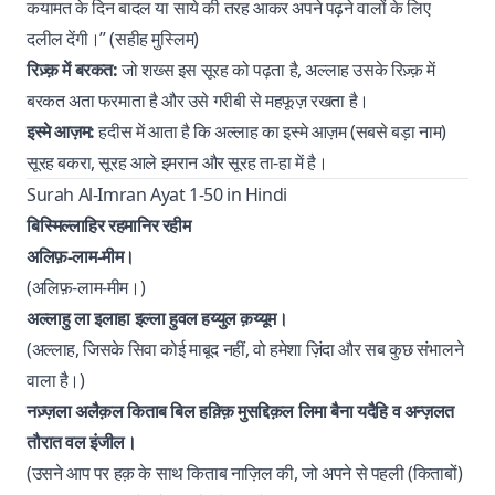
कयामत के दिन बादल या साये की तरह आकर अपने पढ़ने वालों के लिए
दलील देंगी।” (सहीह मुस्लिम)
रिज़्क़ में बरकत:
जो शख्स इस सूरह को पढ़ता है, अल्लाह उसके रिज़्क़ में
बरकत अता फरमाता है और उसे गरीबी से महफूज़ रखता है।
इस्मे आज़म:
हदीस में आता है कि अल्लाह का इस्मे आज़म (सबसे बड़ा नाम)
सूरह बकरा, सूरह आले इमरान और सूरह ता-हा में है।
Surah Al-Imran Ayat 1-50 in Hindi
बिस्मिल्लाहिर रहमानिर रहीम
अलिफ़-लाम-मीम।
(अलिफ़-लाम-मीम।)
अल्लाहु ला इलाहा इल्ला हुवल हय्युल क़य्यूम।
(अल्लाह, जिसके सिवा कोई माबूद नहीं, वो हमेशा ज़िंदा और सब कुछ संभालने
वाला है।)
नज़्ज़ला अलैक़ल किताब बिल हक़्क़ि मुसद्दिक़ल लिमा बैना यदैहि व अन्ज़लत
तौरात वल इंजील।
(उसने आप पर हक़ के साथ किताब नाज़िल की, जो अपने से पहली (किताबों)