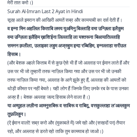
मेरी तात करो।)
Surah Al-Imran Last 2 Ayat in Hindi
सूरह आले इमरान की आखिरी आयतें सब्र और कामयाबी का दर्स देती हैं।
व इन्ना मिन अहलिल किताबि लमय युअमिनु बिल्लाहि वमा उन्ज़िला इलैकुम
वमा उन्ज़िला इलैहिम ख़ाशि’ईना लिल्लाहि ला यश्तरूना बिआयातिल्लाहि
समनन क़लीला, उलाइका लहुम अज्रुहुम इन्दा रब्बिहिम, इन्नल्लाहा सरीउल
हिसाब।
(और बेशक अहले किताब में से कुछ ऐसे भी हैं जो अल्लाह पर ईमान लाते हैं और
उस पर भी जो तुम्हारी तरफ नाज़िल किया गया और उस पर भी जो उनकी
तरफ नाज़िल किया गया, अल्लाह के आगे झुके हुए हैं, अल्लाह की आयतों को
थोड़ी कीमत पर नहीं बेचते। यही लोग हैं जिनके लिए उनके रब के पास उनका
अज्र है। बेशक अल्लाह जल्द हिसाब लेने वाला है।)
या अय्युहल लज़ीना आमनुसबिरू व साबिरू व राबितू, वत्तकुल्लाहा ल’अल्लकुम
तुफ़लिहून।
(ऐ ईमान वालो! सब्र करो और (मुकाबले में) जमे रहो और (सरहदों पर) तैयार
रहो, और अल्लाह से डरते रहो ताकि तुम कामयाब हो जाओ।)