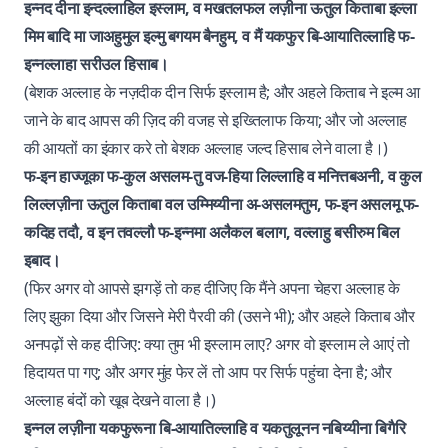
इन्नद दीना इन्दल्लाहिल इस्लाम, व मखतलफल लज़ीना ऊतुल किताबा इल्ला
मिम बादि मा जाअहुमुल इल्मु बगयम बैनहुम, व मैं यकफुर बि-आयातिल्लाहि फ-
इन्नल्लाहा सरीउल हिसाब।
(बेशक अल्लाह के नज़दीक दीन सिर्फ इस्लाम है; और अहले किताब ने इल्म आ
जाने के बाद आपस की ज़िद की वजह से इख्तिलाफ किया; और जो अल्लाह
की आयतों का इंकार करे तो बेशक अल्लाह जल्द हिसाब लेने वाला है।)
फ-इन हाज्जूका फ-कुल असलम-तु वज-हिया लिल्लाहि व मनित्तबअनी, व कुल
लिल्लज़ीना ऊतुल किताबा वल उम्मिय्यीना अ-असलमतुम, फ-इन असलमू फ-
कदिह तदौ, व इन तवल्लौ फ-इन्नमा अलैकल बलाग, वल्लाहु बसीरुम बिल
इबाद।
(फिर अगर वो आपसे झगड़ें तो कह दीजिए कि मैंने अपना चेहरा अल्लाह के
लिए झुका दिया और जिसने मेरी पैरवी की (उसने भी); और अहले किताब और
अनपढ़ों से कह दीजिए: क्या तुम भी इस्लाम लाए? अगर वो इस्लाम ले आएं तो
हिदायत पा गए; और अगर मुंह फेर लें तो आप पर सिर्फ पहुंचा देना है; और
अल्लाह बंदों को खूब देखने वाला है।)
इन्नल लज़ीना यकफुरूना बि-आयातिल्लाहि व यकतुलूनन नबिय्यीना बिगैरि